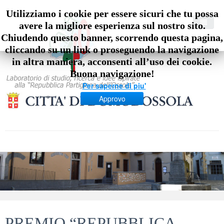
Utilizziamo i cookie per essere sicuri che tu possa
avere la migliore esperienza sul nostro sito.
Chiudendo questo banner, scorrendo questa pagina,
cliccando su un link o proseguendo la navigazione
Home
in altra maniera, acconsenti all’uso dei cookie.
Buona navigazione!
Casa 4O
Per saperne di piu'
Storia RPO
Presentazione
Approvo
Protagonisti
La struttura
Eventi
Attività/Eventi
Partigiani
Immagini
Strumenti
Giunta Provvisoria di Governo
Attività/Eventi
Video
Collaboratori della Giunta
Calendario
Premio Repubblica dell’Ossola
Il CLN di zona
Immagini del 70°
Press
Altri protagonisti
PREMIO “REPUBBLICA