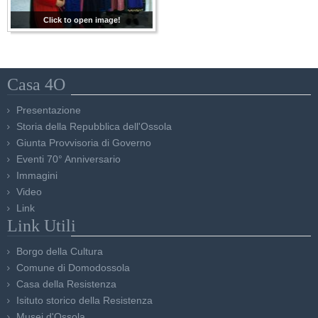
Click to open image!
Casa 4O
Presentazione
Storia della Repubblica dell'Ossola
Giunta Provvisoria di Governo
Eventi 70° Anniversario
Immagini
Video
Link
Link Utili
Borgo della Cultura
Comune di Domodossola
Casa della Resistenza
Isituto storico della Resistenza
Musei d'Ossola