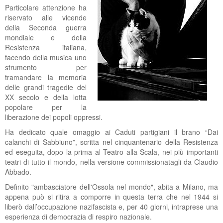
Particolare attenzione ha
riservato alle vicende
della Seconda guerra
mondiale e della
Resistenza italiana,
facendo della musica uno
strumento per
tramandare la memoria
delle grandi tragedie del
XX secolo e della lotta
popolare per la
liberazione dei popoli oppressi.
Ha dedicato quale omaggio ai Caduti partigiani il brano “Dai
calanchi di Sabbiuno”, scritta nel cinquantenario della Resistenza
ed eseguita, dopo la prima al Teatro alla Scala, nei più importanti
teatri di tutto il mondo, nella versione commissionatagli da Claudio
Abbado.
Definito "ambasciatore dell'Ossola nel mondo", abita a Milano, ma
appena può si ritira a comporre in questa terra che nel 1944 si
liberò dall’occupazione nazifascista e, per 40 giorni, intraprese una
esperienza di democrazia di respiro nazionale.