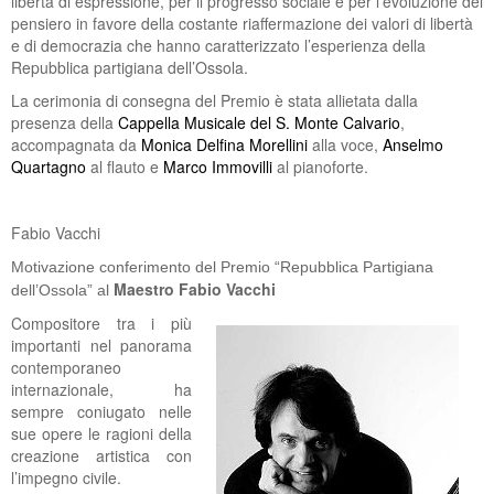
libertà di espressione, per il progresso sociale e per l’evoluzione del
pensiero in favore della costante riaffermazione dei valori di libertà
e di democrazia che hanno caratterizzato l’esperienza della
Repubblica partigiana dell’Ossola.
La cerimonia di consegna del Premio è stata allietata dalla
presenza della
Cappella Musicale del S. Monte Calvario
,
accompagnata da
Monica Delfina Morellini
alla voce,
Anselmo
Quartagno
al flauto e
Marco Immovilli
al pianoforte.
Fabio Vacchi
Motivazione conferimento del Premio “Repubblica Partigiana
Maestro Fabio Vacchi
dell’Ossola” al
Compositore tra i più
importanti nel panorama
contemporaneo
internazionale, ha
sempre coniugato nelle
sue opere le ragioni della
creazione artistica con
l’impegno civile.